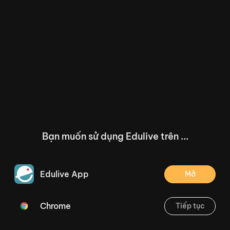
Bạn muốn sử dụng Edulive trên ...
Edulive App
Mở
Chrome
Tiếp tục
/--
Bài 8: Cầu thủ dự bị - Trang 34
Thoát