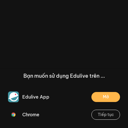
Bạn muốn sử dụng Edulive trên ...
Edulive App
Mở
Chrome
Tiếp tục
/--
Bài 7: Đọc: Cây xấu hổ - Trang 31
Thoát