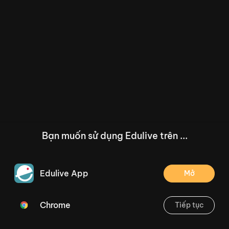
Bạn muốn sử dụng Edulive trên ...
Edulive App
Mở
Chrome
Tiếp tục
/--
Bài 15: Đọc: Cuốn sách của em - Trang 63
Thoát