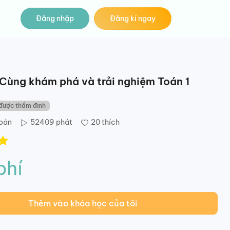
Đăng nhập
Đăng kí ngay
 Cùng khám phá và trải nghiệm Toán 1
được thẩm định
oán
52409
phát
20
thích
phí
Thêm vào khóa học của tôi