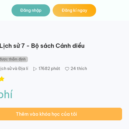
Đăng nhập
Đăng kí ngay
Lịch sử 7 - Bộ sách Cánh diều
được thẩm định
ịch sử và Địa lí
17682
phát
24
thích
phí
Thêm vào khóa học của tôi