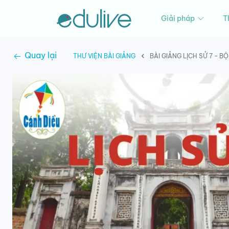
Giải pháp
T
Quay lại
THƯ VIỆN BÀI GIẢNG
BÀI GIẢNG LỊCH SỬ 7 - 