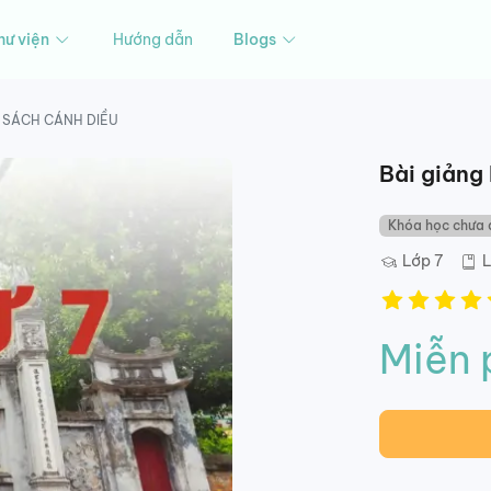
hư viện
Hướng dẫn
Blogs
BỘ SÁCH CÁNH DIỀU
Bài giảng 
Khóa học chưa 
Lớp 7
L
Miễn 