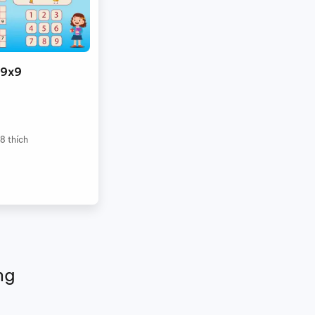
 9x9
78
thích
ng