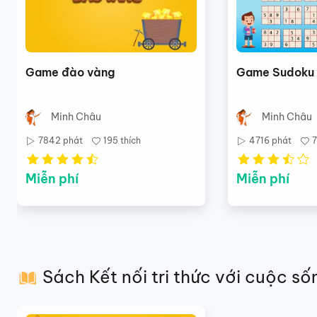
Game đào vàng
Game Sudoku
Minh Châu
Minh Châu
7842
phát
195
thích
4716
phát
Miễn phí
Miễn phí
Sách Kết nối tri thức với cuộc số