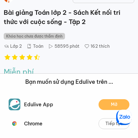
Bài giảng Toán lớp 2 - Sách Kết nối tri
thức với cuộc sống - Tập 2
Khóa học chưa được thẩm định
Lớp 2
Toán
58595
phát
162
thích
Miễn phí
Bạn muốn sử dụng Edulive trên ...
Thêm vào khóa học của tôi
Edulive App
Mở
Mô tả
Nội dung
Đánh giá
Đề xuất
Chrome
Tiếp tục
Mô tả