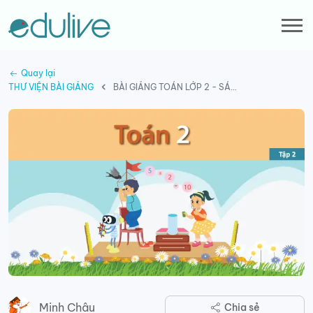
Quay lại
THƯ VIỆN BÀI GIẢNG
BÀI GIẢNG TOÁN LỚP 2 - SÁCH KẾT NỐI TRI THỨC VỚI CUỘC SỐNG - TẬP 2
Minh Châu
Chia sẻ