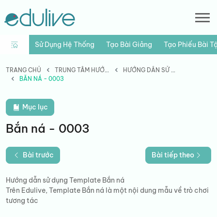
Sử Dụng Hệ Thống
Tạo Bài Giảng
Tạo Phiếu Bài T
TRANG CHỦ
TRUNG TÂM HƯỚNG DẪN
HƯỚNG DẪN SỬ DỤNG MẪU
BẮN NÁ - 0003
Mục lục
Bắn ná - 0003
Bài trước
Bài tiếp theo
Hướng dẫn sử dụng Template Bắn ná
Trên Edulive, Template Bắn ná là một nội dung mẫu về trò chơi
tương tác