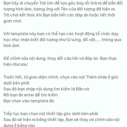
Bạn hãy di chuyển Trái tim để tạo góc bay rồi thả ra để bắn đối
tượng hình ảnh, tương ứng với Tên của đối tượng đã hiện ra.
Trò chơi kết thúc khi Bạn bắn hết các đáp án hoặc hết thời
gian chơi.
Với template này bạn có thể tạo các hoạt động tổ chức dạy
học như: nhận biết đối tượng như từ vựng, đồ vật,.... thông qua
hình ảnh
Để chỉnh sửa nội dung, thay đổi câu hỏi và đáp án. Bạn thực
hiện như sau:
Trước hết, từ giao diện chính, chọn vào nút Thêm slide ở góc
dưới bên phải
Sau đó bạn nhập nội dung tìm kiếm là Bắn ná
Rồi bạn ấn enter để tìm kiếm
Bạn chọn vào template đó
Tiếp tục bạn chọn nút thiết lập góc dưới bên phải
Sau đó sẽ hiện ra bảng thiết lập, Bạn sẽ thay và chỉnh sửa nội
dung ở bảng này