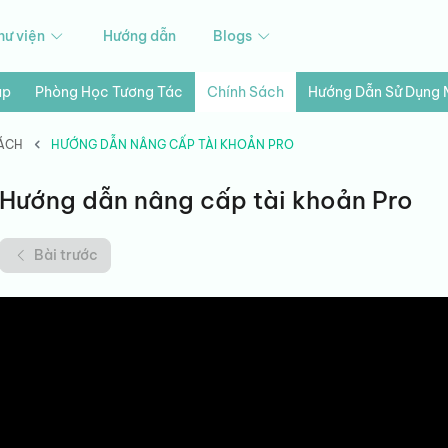
hư viện
Hướng dẫn
Blogs
ập
Phòng Học Tương Tác
Chính Sách
Hướng Dẫn Sử Dụng
ÁCH
HƯỚNG DẪN NÂNG CẤP TÀI KHOẢN PRO
Hướng dẫn nâng cấp tài khoản Pro
Bài trước