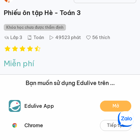
Phiếu ôn tập Hè - Toán 3
Khóa học chưa được thẩm định
Lớp 3
Toán
49523
phát
56
thích
Miễn phí
Thêm vào khóa học của tôi
Bạn muốn sử dụng Edulive trên ...
Mô tả
Nội dung
Đánh giá
Đề xuất
Edulive App
Mở
Mô tả
Chrome
Tiếp tục
MỤC ĐÍCH KHÓA HỌC: