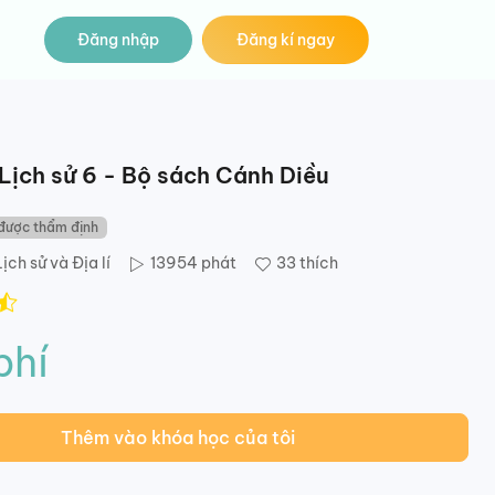
Đăng nhập
Đăng kí ngay
 Lịch sử 6 - Bộ sách Cánh Diều
được thẩm định
ịch sử và Địa lí
13954
phát
33
thích
phí
Thêm vào khóa học của tôi