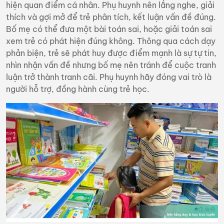
hiện quan điểm cá nhân. Phụ huynh nên lắng nghe, giải
thích và gợi mở để trẻ phân tích, kết luận vấn đề đúng.
Bố mẹ có thể đưa một bài toán sai, hoặc giải toán sai
xem trẻ có phát hiện đúng không. Thông qua cách dạy
phản biện, trẻ sẽ phát huy được điểm mạnh là sự tự tin,
nhìn nhận vấn đề nhưng bố mẹ nên tránh để cuộc tranh
luận trở thành tranh cãi. Phụ huynh hãy đóng vai trò là
người hỗ trợ, đồng hành cùng trẻ học.