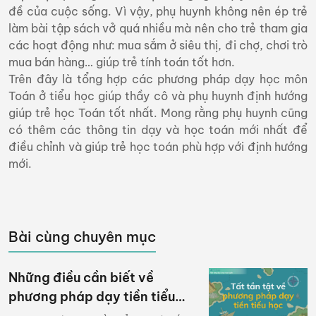
đề của cuộc sống. Vì vậy, phụ huynh không nên ép trẻ
làm bài tập sách vở quá nhiều mà nên cho trẻ tham gia
các hoạt động như: mua sắm ở siêu thị, đi chợ, chơi trò
mua bán hàng… giúp trẻ tính toán tốt hơn.
Trên đây là tổng hợp các phương pháp dạy học môn
Toán ở tiểu học giúp thầy cô và phụ huynh định hướng
giúp trẻ học Toán tốt nhất. Mong rằng phụ huynh cũng
có thêm các thông tin dạy và học toán mới nhất để
điều chỉnh và giúp trẻ học toán phù hợp với định hướng
mới.
Bài cùng chuyên mục
Những điều cần biết về
phương pháp dạy tiền tiểu
học