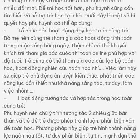
Chương trình dạy và học toán ở tiểu học đã có rất
nhiều đổi mới. Để trẻ học tốt hơn, phụ huynh cũng cần
tìm hiểu và hỗ trợ trẻ học tại nhà. Dưới đây là một số bí
quyết hay phụ huynh có thể áp dụng:
- Tổ chức các hoạt động dạy học toán cùng trẻ:
Bố mẹ nên cùng trẻ tham gia các hoạt động tính toán
trong cuộc sống hàng ngày, thậm chí có thể khuyến
khích trẻ tham gia các cuộc thi toán online phù hợp với
độ tuổi. Trẻ cũng có thể tham gia các câu lạc bộ toán
học, hoạt động nghiên cứu toán học nhí…. Việc làm này
sẽ giúp trẻ chủ động ôn luyện kiến thức, phát triển các
năng lực cần thiết như khả năng sáng tạo, tư duy, làm
việc nhóm….
- Hoạt động tương tác và hợp tác trong học toán
cùng trẻ:
Phụ huynh nên chú ý tính tương tác 2 chiều giữa bản
thân và trẻ để trẻ được phép tranh luận, phản biện vấn
đề toán học. Phương pháp này giúp trẻ hình thành năng
lực ngôn ngữ tốt, tư duy phản biện, tự tin, mạnh dạn thể