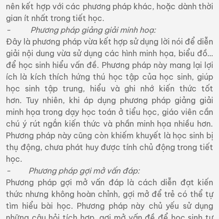
nên kết hợp với các phương pháp khác, hoặc dành thời
gian ít nhất trong tiết học.
- Phương pháp giảng giải minh hoạ:
Đây là phương pháp vừa kết hợp sử dụng lời nói để diễn
giải nội dung vừa sử dụng các hình minh họa, biểu đồ…
để học sinh hiểu vấn đề. Phương pháp này mang lại lợi
ích là kích thích hứng thú học tập của học sinh, giúp
học sinh tập trung, hiểu và ghi nhớ kiến thức tốt
hơn. Tuy nhiên, khi áp dụng phương pháp giảng giải
minh họa trong dạy học toán ở tiểu học, giáo viên cần
chú ý rút ngắn kiến thức và phần minh họa nhiều hơn.
Phương pháp này cũng còn khiếm khuyết là học sinh bị
thụ động, chưa phát huy được tính chủ động trong tiết
học.
- Phương pháp gợi mở vấn đáp:
Phương pháp gợi mở vấn đáp là cách diễn đạt kiến
thức nhưng không hoàn chỉnh, gợi mở để trẻ có thể tự
tìm hiểu bài học. Phương pháp này chủ yếu sử dụng
những câu hỏi tích hợp, gợi mở vấn đề để học sinh tự