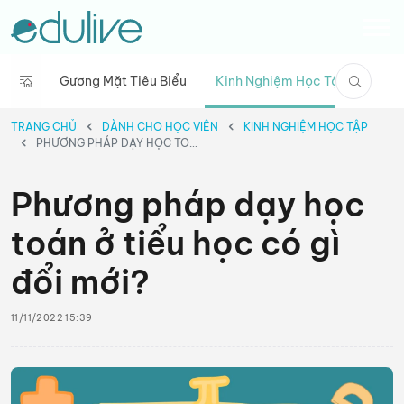
Gương Mặt Tiêu Biểu
Kinh Nghiệm Học Tập
Phiế
TRANG CHỦ
DÀNH CHO HỌC VIÊN
KINH NGHIỆM HỌC TẬP
PHƯƠNG PHÁP DẠY HỌC TOÁN Ở TIỂU HỌC CÓ GÌ ĐỔI MỚI?
Phương pháp dạy học
toán ở tiểu học có gì
đổi mới?
11/11/2022 15:39