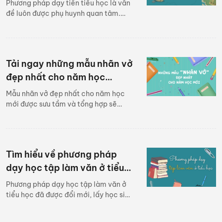
Phương pháp dạy tiền tiểu học là vấn
đề luôn được phụ huynh quan tâm.
Nhiều người thắc mắc phương pháp
dạy tiền tiểu học gồm những gì, có
nhất thiết cho con học tiền tiểu học
không? Dưới đây là những giải đáp
Tải ngay những mẫu nhãn vở
của chuyên gia giúp các phụ huynh
hiểu rõ hơn về vấn đề này.
đẹp nhất cho năm học
2022-2023
Mẫu nhãn vở đẹp nhất cho năm học
mới được sưu tầm và tổng hợp sẽ
giúp thầy cô và các em học sinh
trang trí cho sách vở, tài liệu của
mình. Các mẫu này có thể in ra để tự
viết tay hoặc chỉnh sửa trên Word
Tìm hiểu về phương pháp
dạy học tập làm văn ở tiểu
học hiện nay
Phương pháp dạy học tập làm văn ở
tiểu học đã được đổi mới, lấy học sinh
làm trọng tâm để phát huy các năng
lực về ngôn ngữ, cách diễn đạt của