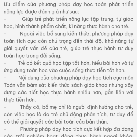
Ưu điểm của phương pháp dạy học toán phát triển
năng lực được đánh giá như sau:
- Giúp trẻ phát triển năng lực tập trung, tự giác
học, hình thành phẩm chất, kĩ năng thực hành cho trẻ.
- Ngoài việc bổ sung kiến thức, phương pháp dạy
toán tích cực còn chú trọng đến thái độ, khả năng tự
giải quyết vấn đề của trẻ, giúp trẻ thực hành tư duy
toán học trong đời sống.
- Trẻ có kết quả học tập tốt hơn, hiểu bài hơn và tự
ứng dụng toán học vào cuộc sống thực tiễn tốt hơn.
- Nội dung của phương pháp dạy học tích cực môn
Toán vẫn bám sát kiến thức sách giáo khoa nhưng xây
dựng các tiết học thực hành nhiều hơn, gắn liền với
thực tiễn hơn.
- Thầy cô, bố mẹ chỉ là người định hướng cho trẻ,
còn việc học là do trẻ chủ động phân tích, tư duy để
có thể giải quyết các bài toán của bản thân.
- Phương pháp dạy học tích cực kết hợp đa dạng
các trải nghiệm hoạt động thực hành ngoại khóa,