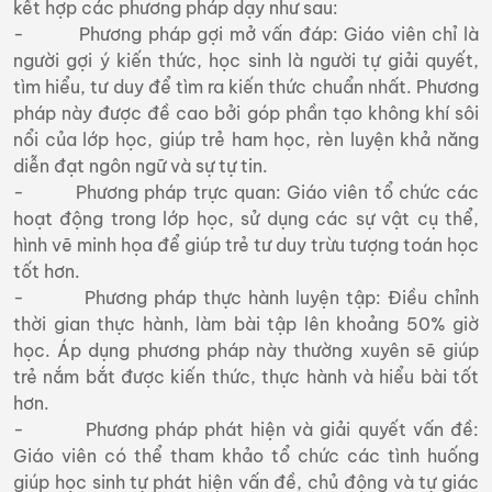
kết hợp các phương pháp dạy như sau:
- Phương pháp gợi mở vấn đáp: Giáo viên chỉ là
người gợi ý kiến thức, học sinh là người tự giải quyết,
tìm hiểu, tư duy để tìm ra kiến thức chuẩn nhất. Phương
pháp này được đề cao bởi góp phần tạo không khí sôi
nổi của lớp học, giúp trẻ ham học, rèn luyện khả năng
diễn đạt ngôn ngữ và sự tự tin.
- Phương pháp trực quan: Giáo viên tổ chức các
hoạt động trong lớp học, sử dụng các sự vật cụ thể,
hình vẽ minh họa để giúp trẻ tư duy trừu tượng toán học
tốt hơn.
- Phương pháp thực hành luyện tập: Điều chỉnh
thời gian thực hành, làm bài tập lên khoảng 50% giờ
học. Áp dụng phương pháp này thường xuyên sẽ giúp
trẻ nắm bắt được kiến thức, thực hành và hiểu bài tốt
hơn.
- Phương pháp phát hiện và giải quyết vấn đề:
Giáo viên có thể tham khảo tổ chức các tình huống
giúp học sinh tự phát hiện vấn đề, chủ động và tự giác