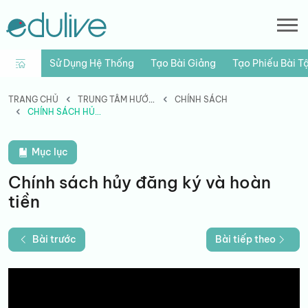
Sử Dụng Hệ Thống
Tạo Bài Giảng
Tạo Phiếu Bài T
TRANG CHỦ
TRUNG TÂM HƯỚNG DẪN
CHÍNH SÁCH
CHÍNH SÁCH HỦY ĐĂNG KÝ VÀ HOÀN TIỀN
Mục lục
Chính sách hủy đăng ký và hoàn
tiền
Bài trước
Bài tiếp theo