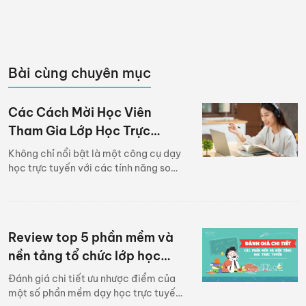
Bài cùng chuyên mục
Các Cách Mời Học Viên
Tham Gia Lớp Học Trực
Tuyến Cực Nhanh Chóng -
Không chỉ nổi bật là một công cụ dạy
Ứng Dụng Dạy Học Trực
học trực tuyến với các tính năng soạn
bài giảng sinh động ứng dụng dạy học
Tuyến Edulive
trực tuyến Edulive còn có rất nhiều
cách mời học viên vào lớp học cực kỳ
nhanh chóng nữa đấy. Bạn đã biết hết
Review top 5 phần mềm và
cách mời học viên vào lớp trên ứng
dụng của Edulive chưa? Nếu chưa
nền tảng tổ chức lớp học
biết hết cách mời học viên vào lớp
trực tuyến phổ biến nhất
Đánh giá chi tiết ưu nhược điểm của
thì hãy theo dõi bài viết sau đây nhé!
một số phần mềm dạy học trực tuyến