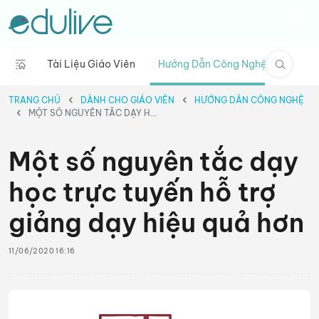
Tài Liệu Giáo Viên
Hướng Dẫn Công Nghệ
Câu C
TRANG CHỦ
DÀNH CHO GIÁO VIÊN
HƯỚNG DẪN CÔNG NGHỆ
MỘT SỐ NGUYÊN TẮC DẠY HỌC TRỰC TUYẾN HỖ TRỢ GIẢNG DẠY HIỆU QUẢ HƠN
Một số nguyên tắc dạy
học trực tuyến hỗ trợ
giảng dạy hiệu quả hơn
11/06/2020 16:16