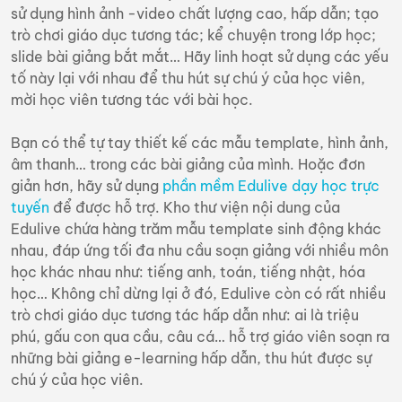
sử dụng hình ảnh -video chất lượng cao, hấp dẫn; tạo
trò chơi giáo dục tương tác; kể chuyện trong lớp học;
slide bài giảng bắt mắt… Hãy linh hoạt sử dụng các yếu
tố này lại với nhau để thu hút sự chú ý của học viên,
mời học viên tương tác với bài học.
Bạn có thể tự tay thiết kế các mẫu template, hình ảnh,
âm thanh… trong các bài giảng của mình. Hoặc đơn
giản hơn, hãy sử dụng
phần mềm Edulive dạy học trực
tuyến
để được hỗ trợ. Kho thư viện nội dung của
Edulive chứa hàng trăm mẫu template sinh động khác
nhau, đáp ứng tối đa nhu cầu soạn giảng với nhiều môn
học khác nhau như: tiếng anh, toán, tiếng nhật, hóa
học… Không chỉ dừng lại ở đó, Edulive còn có rất nhiều
trò chơi giáo dục tương tác hấp dẫn như: ai là triệu
phú, gấu con qua cầu, câu cá… hỗ trợ giáo viên soạn ra
những bài giảng e-learning hấp dẫn, thu hút được sự
chú ý của học viên.