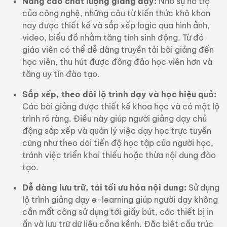
Nâng cao chất lượng giảng dạy:
Nhờ sự hỗ trợ
của công nghệ, những câu từ kiến thức khô khan
nay được thiết kế và sắp xếp logic qua hình ảnh,
video, biểu đồ nhằm tăng tính sinh động. Từ đó
giáo viên có thể dễ dàng truyền tải bài giảng đến
học viên, thu hút được đông đảo học viên hơn và
tăng uy tín đào tạo.
Sắp xếp, theo dõi lộ trình dạy và học hiệu quả:
Các bài giảng được thiết kế khoa học và có một lộ
trình rõ ràng. Điều này giúp người giảng dạy chủ
động sắp xếp và quản lý việc
dạy học trực tuyến
cũng như theo dõi tiến độ học tập của người học,
tránh việc triển khai thiếu hoặc thừa nội dung đào
tạo.
Dễ dàng lưu trữ, tái tối ưu hóa nội dung:
Sử dụng
lộ trình giảng dạy e-learning giúp người dạy không
cần mất công sử dụng tới giấy bút, các thiết bị in
ấn và lưu trữ dữ liệu cồng kềnh. Đặc biệt cấu trúc