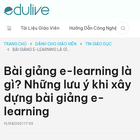
Tài Liệu Giáo Viên
Hướng Dẫn Công Nghệ
Câu C
TRANG CHỦ
DÀNH CHO GIÁO VIÊN
TIN GIÁO DỤC
BÀI GIẢNG E-LEARNING LÀ GÌ? NHỮNG LƯU Ý KHI XÂY DỰNG BÀI GIẢNG E-LEARNING
Bài giảng e-learning là
gì? Những lưu ý khi xây
dựng bài giảng e-
learning
13/08/2021 17:03