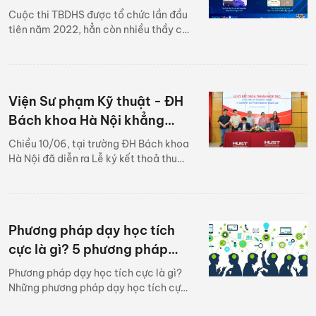
bị dạy học số của Bộ Giáo
Cuộc thi TBDHS được tổ chức lần đầu
dục & Đào tạo
tiên năm 2022, hẳn còn nhiều thầy cô
còn bối rối chưa nắm rõ được thông
tin xoay quanh cuộc thi này. Dưới đây
sẽ là một vài thông tin thầy cô cần
biết.
Viện Sư phạm Kỹ thuật - ĐH
Bách khoa Hà Nội khẳng
định Edulive là đối tác tiên
Chiều 10/06, tại trường ĐH Bách khoa
phong cung cấp công nghệ
Hà Nội đã diễn ra Lễ ký kết thoả thuận
hợp tác giữa Viện Sư phạm Kỹ thuật,
số hoá nội dung giảng dạy
ĐH Bách khoa Hà Nội và Công ty cổ
Phần Edulive Toàn Cầu về ứng dụng
công nghệ game hoá nội dung đào
Phương pháp dạy học tích
tạo vào chương trình giảng dạy. Sự
kiện này đã đánh dấu mốc quan trọng
cực là gì? 5 phương pháp
cho chiến lược phát triển của cả 2
dạy học tích cực phổ biến
Phương pháp dạy học tích cực là gì?
bên.
nhất
Những phương pháp dạy học tích cực
nào được ưu tiên ứng dụng vào việc