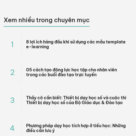
Xem nhiều trong chuyên mục
8 lợi ích hàng đầu khi sử dụng các mẫu template
1
e-learning
05 cách tạo động lực học tập cho nhân viên
2
trong các buổi đào tạo trực tuyến
Thầy cô cần biết: Thiết bị dạy học số và cuộc thi
3
Thiết bị dạy học số của Bộ Giáo dục & Đào tạo
Phương pháp dạy học tích hợp ở tiểu học: Những
4
điều cần lưu ý