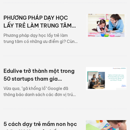
dạy học? Cùng tìm câu trả lời qua bài
viết sau.
PHƯƠNG PHÁP DẠY HỌC
LẤY TRẺ LÀM TRUNG TÂM
VÀ YẾU TỐ CẦN ĐẢM BẢO
Phương pháp dạy học lấy trẻ làm
trung tâm có những ưu điểm gì? Cùng
tìm hiểu yếu tố cần đảm bảo khi áp
dụng phương pháp dạy học lấy trẻ
làm trung tâm.
Edulive trở thành một trong
50 startups tham gia
chương trình hỗ trợ khởi
Vừa qua, "gã khổng lồ" Google đã
nghiệp của “gã khổng lồ”
thông báo danh sách các đơn vị trúng
tuyển chương trình Google for
Google
Startup, Startup Academy Vietnam.
5 cách dạy trẻ mầm non học