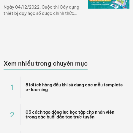
Cuộc thi Xây dựng thiết bị
Ngày 04/12/2022, Cuộc thi Cây dựng
dạy học số
thiết bị dạy học số được chính thức
được phát động trên phạm vi các
trường tiểu học thuộc huyện Kim Bôi
(Hoà Bình). Cuộc thi được kết hợp tổ
chức bởi Công ty Cổ phần Edulive
Toàn Cầu và Phòng GD&ĐT huyện
Kim Bôi.
Xem nhiều trong chuyên mục
8 lợi ích hàng đầu khi sử dụng các mẫu template
1
e-learning
05 cách tạo động lực học tập cho nhân viên
2
trong các buổi đào tạo trực tuyến