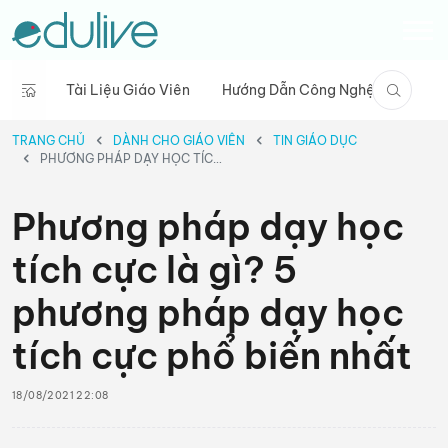
Tài Liệu Giáo Viên
Hướng Dẫn Công Nghệ
Câu C
TRANG CHỦ
DÀNH CHO GIÁO VIÊN
TIN GIÁO DỤC
PHƯƠNG PHÁP DẠY HỌC TÍCH CỰC LÀ GÌ? 5 PHƯƠNG PHÁP DẠY HỌC TÍCH CỰC PHỔ BIẾN NHẤT
Phương pháp dạy học
tích cực là gì? 5
phương pháp dạy học
tích cực phổ biến nhất
18/08/2021 22:08