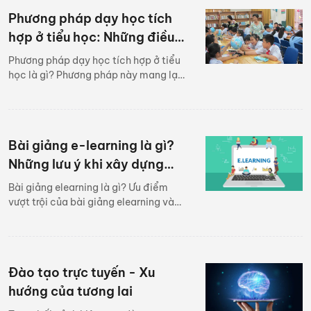
Phương pháp dạy học tích
hợp ở tiểu học: Những điều
cần lưu ý
Phương pháp dạy học tích hợp ở tiểu
học là gì? Phương pháp này mang lại
lợi ích gì? Cùng tìm hiểu một số hình
thức giảng dạy tiểu học theo phương
pháp tích hợp.
Bài giảng e-learning là gì?
Những lưu ý khi xây dựng
bài giảng e-learning
Bài giảng elearning là gì? Ưu điểm
vượt trội của bài giảng elearning và
những lưu ý khi xây dựng bài giảng
elearning. Tìm tìm hiểu ngay qua bài
viết dưới đây!
Đào tạo trực tuyến - Xu
hướng của tương lai