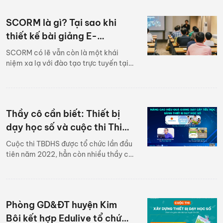
làm trung tâm.
SCORM là gì? Tại sao khi
thiết kế bài giảng E-
learning cần phải đạt chuẩn
SCORM có lẽ vẫn còn là một khái
SCORM?
niệm xa lạ với đào tạo trực tuyến tại
Việt Nam. Khái niệm này là gì và nó
được áp dụng như thế nào trong các
bài giảng trực tuyến? Cùng tìm hiểu
qua bài viết sau nhé!
Thầy cô cần biết: Thiết bị
dạy học số và cuộc thi Thiết
bị dạy học số của Bộ Giáo
Cuộc thi TBDHS được tổ chức lần đầu
dục & Đào tạo
tiên năm 2022, hẳn còn nhiều thầy cô
còn bối rối chưa nắm rõ được thông
tin xoay quanh cuộc thi này. Dưới đây
sẽ là một vài thông tin thầy cô cần
biết.
Phòng GD&ĐT huyện Kim
Bôi kết hợp Edulive tổ chức