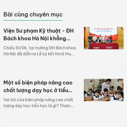
Bài cùng chuyên mục
Viện Sư phạm Kỹ thuật - ĐH
Bách khoa Hà Nội khẳng
định Edulive là đối tác tiên
Chiều 10/06, tại trường ĐH Bách khoa
phong cung cấp công nghệ
Hà Nội đã diễn ra Lễ ký kết thoả thuận
hợp tác giữa Viện Sư phạm Kỹ thuật,
số hoá nội dung giảng dạy
ĐH Bách khoa Hà Nội và Công ty cổ
Phần Edulive Toàn Cầu về ứng dụng
công nghệ game hoá nội dung đào
Một số biện pháp nâng cao
tạo vào chương trình giảng dạy. Sự
kiện này đã đánh dấu mốc quan trọng
chất lượng dạy học ở tiểu
cho chiến lược phát triển của cả 2
học
Vai trò của biện pháp nâng cao chất
bên.
lượng dạy học tiểu học là gì? Tham
khảo một số biện pháp nâng cao
chất lượng dạy học dành cho giáo
viên tiểu học sau đây.