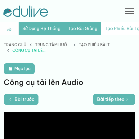
Sử Dụng Hệ Thống
Tạo Bài Giảng
Tạo Phiếu Bài T
TRANG CHỦ
TRUNG TÂM HƯỚNG DẪN
TẠO PHIẾU BÀI TẬP
CÔNG CỤ TẢI LÊN AUDIO
Mục lục
Công cụ tải lên Audio
Bài trước
Bài tiếp theo