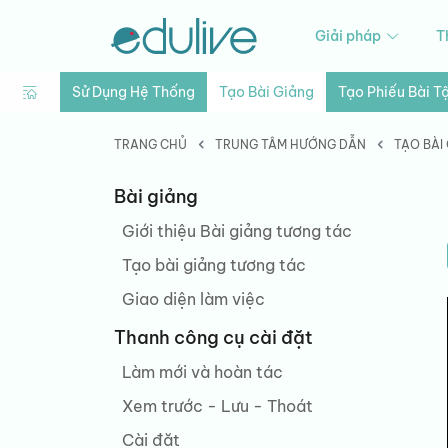
Giải pháp
T
Sử Dụng Hệ Thống
Tạo Bài Giảng
Tạo Phiếu Bài T
TRANG CHỦ
TRUNG TÂM HƯỚNG DẪN
TẠO BÀI
Bài giảng
Giới thiệu Bài giảng tương tác
Tạo bài giảng tương tác
Giao diện làm việc
Thanh công cụ cài đặt
Làm mới và hoàn tác
Xem trước - Lưu - Thoát
Cài đặt