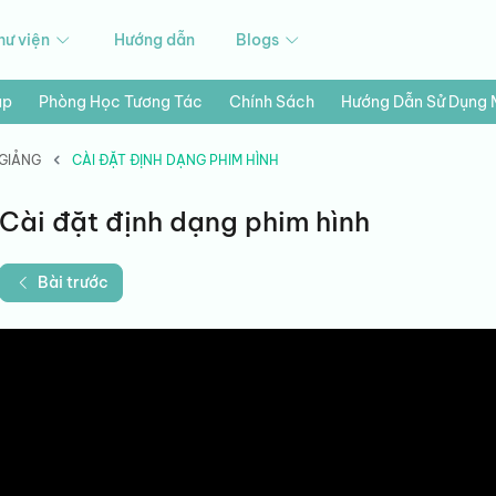
hư viện
Hướng dẫn
Blogs
ập
Phòng Học Tương Tác
Chính Sách
Hướng Dẫn Sử Dụng
 GIẢNG
CÀI ĐẶT ĐỊNH DẠNG PHIM HÌNH
Cài đặt định dạng phim hình
Bài trước