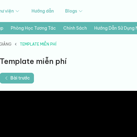
hư viện
Hướng dẫn
Blogs
ập
Phòng Học Tương Tác
Chính Sách
Hướng Dẫn Sử Dụng
 GIẢNG
TEMPLATE MIỄN PHÍ
Template miễn phí
Bài trước