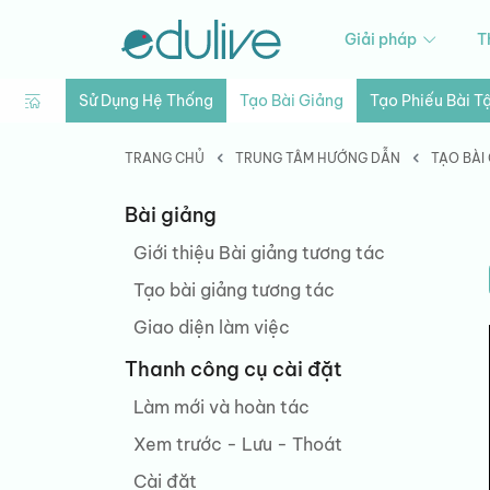
Giải pháp
T
Sử Dụng Hệ Thống
Tạo Bài Giảng
Tạo Phiếu Bài T
TRANG CHỦ
TRUNG TÂM HƯỚNG DẪN
TẠO BÀI
Bài giảng
Giới thiệu Bài giảng tương tác
Tạo bài giảng tương tác
Giao diện làm việc
Thanh công cụ cài đặt
Làm mới và hoàn tác
Xem trước - Lưu - Thoát
Cài đặt