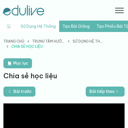
Sử Dụng Hệ Thống
Tạo Bài Giảng
Tạo Phiếu Bài T
TRANG CHỦ
TRUNG TÂM HƯỚNG DẪN
SỬ DỤNG HỆ THỐNG
CHIA SẺ HỌC LIỆU
Mục lục
Chia sẻ học liệu
Bài trước
Bài tiếp theo