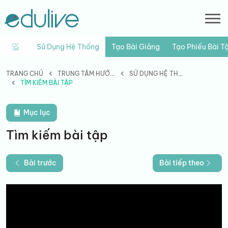
Sử Dụng Hệ Thống
Tạo Bài Giảng
Tạo Phiếu Bài T
TRANG CHỦ
TRUNG TÂM HƯỚNG DẪN
SỬ DỤNG HỆ THỐNG
TÌM KIẾM BÀI TẬP
Mục lục
Tìm kiếm bài tập
Bài trước
Bài tiếp theo