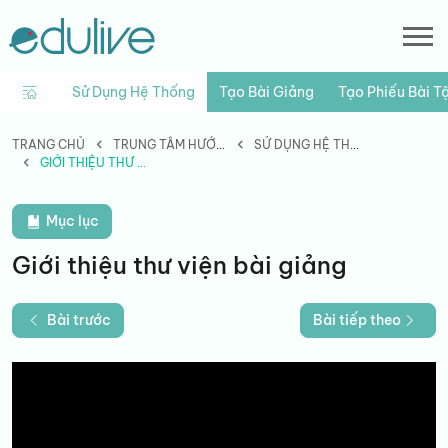
Sử Dụng Hệ Thống
Tạo Bài Giảng
Tạo Phiếu Bài T
TRANG CHỦ
TRUNG TÂM HƯỚNG DẪN
SỬ DỤNG HỆ THỐNG
GIỚI THIỆU THƯ VIỆN BÀI GIẢNG
Mục lục
Giới thiệu thư viện bài giảng
Bài trước
Bài tiếp theo