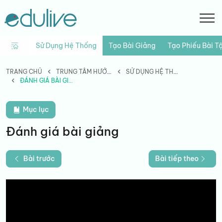
Sử Dụng Hệ Thống
Tạo Bài Giảng
Tạo Phiếu Bài T
TRANG CHỦ
TRUNG TÂM HƯỚNG DẪN
SỬ DỤNG HỆ THỐNG
ĐÁNH GIÁ BÀI GIẢNG
Mục lục
Đánh giá bài giảng
Bài trước
Bài tiếp theo